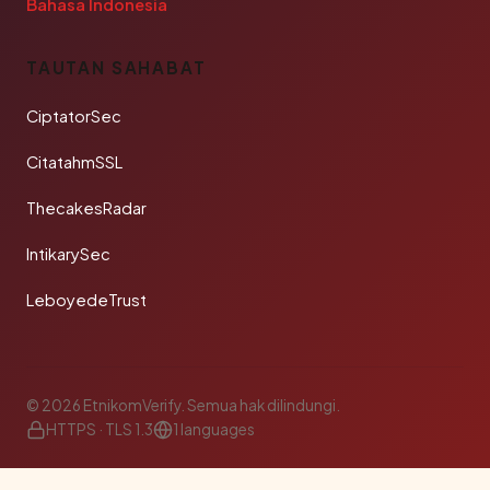
Bahasa Indonesia
TAUTAN SAHABAT
CiptatorSec
CitatahmSSL
ThecakesRadar
IntikarySec
LeboyedeTrust
© 2026 EtnikomVerify. Semua hak dilindungi.
HTTPS · TLS 1.3
1 languages