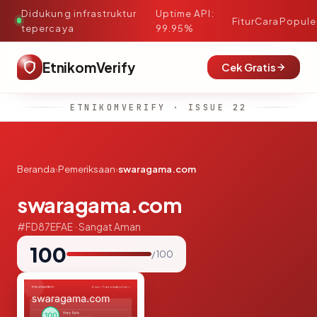
Didukung infrastruktur
Uptime API:
·
Fitur
Cara
Popule
tepercaya
99.95%
EtnikomVerify
Cek Gratis
ETNIKOMVERIFY · ISSUE 22
Beranda
›
Pemeriksaan
›
swaragama.com
swaragama.com
#FD87EFAE · Sangat Aman
100
/ 100