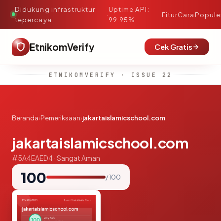
Didukung infrastruktur
Uptime API:
·
Fitur
Cara
Popule
tepercaya
99.95%
EtnikomVerify
Cek Gratis
ETNIKOMVERIFY · ISSUE 22
Beranda
›
Pemeriksaan
›
jakartaislamicschool.com
jakartaislamicschool.com
#5A4EAED4 · Sangat Aman
100
/ 100