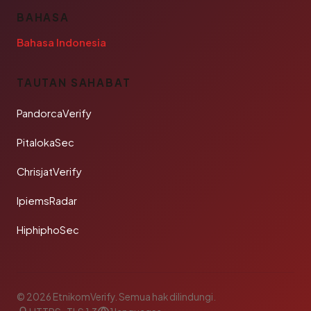
BAHASA
Bahasa Indonesia
TAUTAN SAHABAT
PandorcaVerify
PitalokaSec
ChrisjatVerify
IpiemsRadar
HiphiphoSec
© 2026 EtnikomVerify. Semua hak dilindungi.