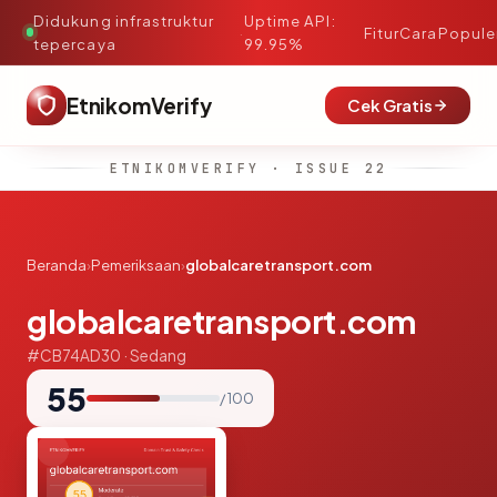
Didukung infrastruktur
Uptime API:
·
Fitur
Cara
Popule
tepercaya
99.95%
EtnikomVerify
Cek Gratis
ETNIKOMVERIFY · ISSUE 22
Beranda
›
Pemeriksaan
›
globalcaretransport.com
globalcaretransport.com
#CB74AD30 · Sedang
55
/ 100