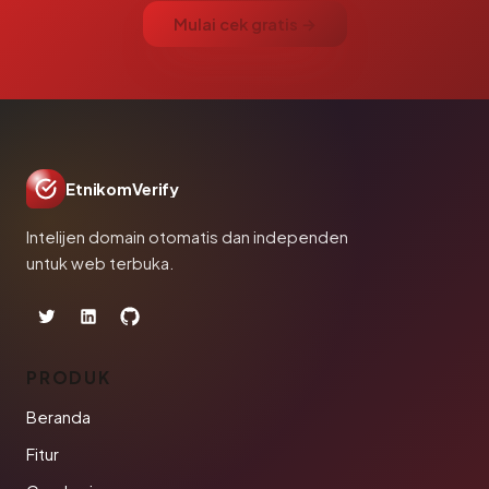
Mulai cek gratis →
EtnikomVerify
Intelijen domain otomatis dan independen
untuk web terbuka.
PRODUK
Beranda
Fitur