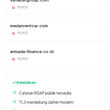
95/100
ID
medanrentcar.com
95/100
ID
armada-finance.co.id
95/100
ID
Kelebihan
Catatan RDAP publik tersedia
TLS mendukung cipher modern