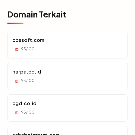
Domain Terkait
cpssoft.com
95/100
ID
harpa.co.id
95/100
ID
cgd.co.id
95/100
ID
sahabatgroup.com