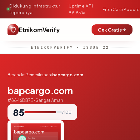
Didukung infrastruktur
Uptime API:
·
Fitur
Cara
Popule
tepercaya
99.95%
EtnikomVerify
Cek Gratis
ETNIKOMVERIFY · ISSUE 22
Beranda
›
Pemeriksaan
›
bapcargo.com
bapcargo.com
#8846DB7E · Sangat Aman
85
/ 100