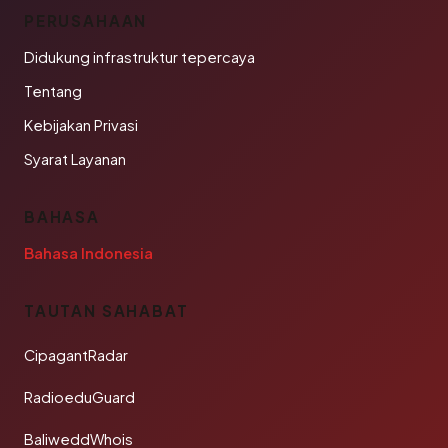
PERUSAHAAN
Didukung infrastruktur tepercaya
Tentang
Kebijakan Privasi
Syarat Layanan
BAHASA
Bahasa Indonesia
TAUTAN SAHABAT
CipagantRadar
RadioeduGuard
BaliweddWhois