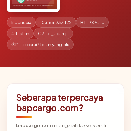
Indonesia
103.65.237.122
HTTPS Valid
4.1 tahun
CV. Jogjacamp
Diperbarui
3 bulan yang lalu
Seberapa terpercaya
bapcargo.com?
bapcargo.com
mengarah ke server di