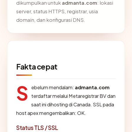
dikumpulkan untuk
admanta.com
: lokasi
server, status HTTPS, registrar, usia
domain, dan konfigurasi DNS.
Fakta cepat
S
ebelum mendalam:
admanta.com
terdaftar melalui Metaregistrar BV dan
saat ini dihosting di Canada. SSL pada
host apex mengembalikan: OK.
Status TLS / SSL