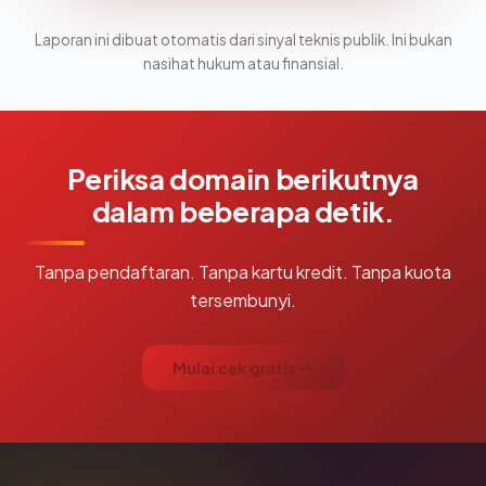
Laporan ini dibuat otomatis dari sinyal teknis publik. Ini bukan
nasihat hukum atau finansial.
Periksa domain berikutnya
dalam beberapa detik.
Tanpa pendaftaran. Tanpa kartu kredit. Tanpa kuota
tersembunyi.
Mulai cek gratis →