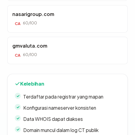
nasarigroup.com
60/100
CA
gmvaluta.com
60/100
CA
Kelebihan
Terdaftar pada registrar yang mapan
Konfigurasi nameserver konsisten
Data WHOIS dapat diakses
Domain muncul dalam log CT publik