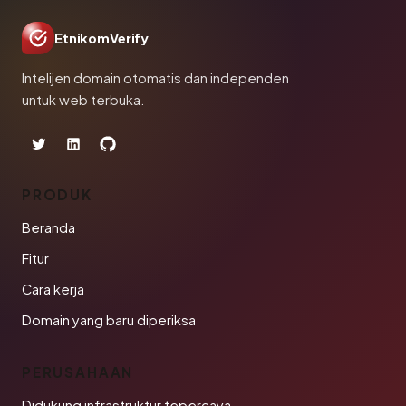
EtnikomVerify
Intelijen domain otomatis dan independen
untuk web terbuka.
PRODUK
Beranda
Fitur
Cara kerja
Domain yang baru diperiksa
PERUSAHAAN
Didukung infrastruktur tepercaya